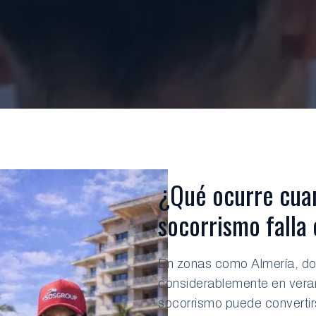
¿Qué ocurre cuan
socorrismo falla
En zonas como Almería, d
considerablemente en verano
socorrismo puede convertir