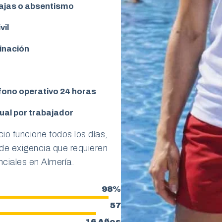
bajas o absentismo
vil
inación
fono operativo 24 horas
ual por trabajador
io funcione todos los días,
l de exigencia que requieren
enciales en Almería.
98%
57
16 Años