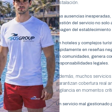
instalación.
Las ausencias inesperadas, l
gestión del servicio no solo 
imagen del establecimiento 
En hoteles y complejos turís
rápidamente en reseñas nega
En comunidades, genera conf
responsabilidades legales.
Además, muchos servicios
garantizan cobertura real an
vigilancia en momentos crít
Un servicio mal gestionado 