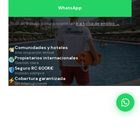
WhatsApp
¿Buscas trabajo como socorrista?
Ir a bolsa de empleo →
Comunidades y hoteles
Alta ocupación estival
Propietarios internacionales
Gestión clara
Seguro RC 600K€
Incluido siempre
Cobertura garantizada
Sin interrupciones