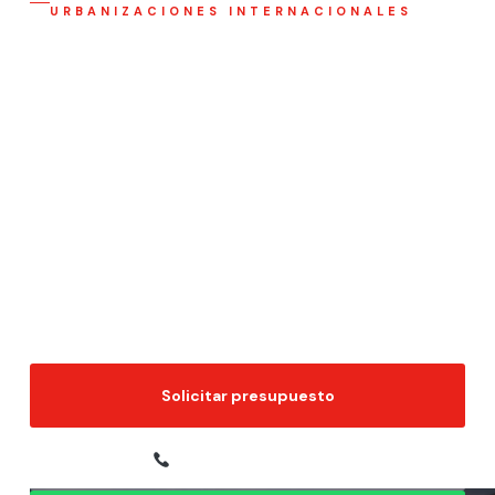
URBANIZACIONES INTERNACIONALES
EMPRESA DE SOCORRISMO EN
ORIHUELA COSTA
Servicio profesional de
socorristas en Orihuela Costa
para comunidades, urbanizaciones, hoteles, resorts,
campings y piscinas de temporada en
La Zenia, Cabo
Roig, Campoamor, Playa Flamenca, Villamartín y
Punta Prima
, con cobertura garantizada ante bajas y
refuerzos coordinados en temporada alta.
Solicitar presupuesto
865 686 203 — Pulsa 2