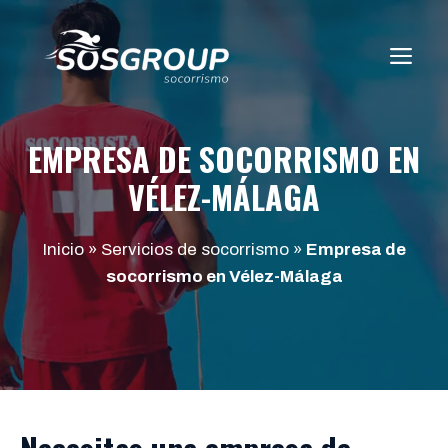
Saltar
al
ME
contenido
EMPRESA DE SOCORRISMO EN
VÉLEZ-MÁLAGA
Inicio
»
Servicios de socorrismo
»
Empresa de
socorrismo en Vélez-Málaga