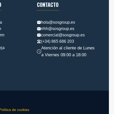
O
CONTACTO
ia
hola@sosgroup.es
e
rrhh@sosgroup.es
orm
comercial@sosgroup.es
(+34) 865 686 203
eja
Atención al cliente de Lunes
a Viernes 09:00 a 18:00
Política de cookies