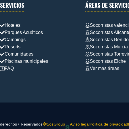
SERVICIOS
ÁREAS DE SERVICI
Hoteles
Socorristas valenc
Parques Acuáticos
Socorristas Alicant
Campings
Socorristas Benid
Resorts
Socorristas Murcia
Comunidades
Socorristas Torrevi
Piscinas municipales
Socorristas Elche
FAQ
Ver mas áreas
a
 derechos • Reservados
SosGroup
Aviso legal
Politica de privacidad