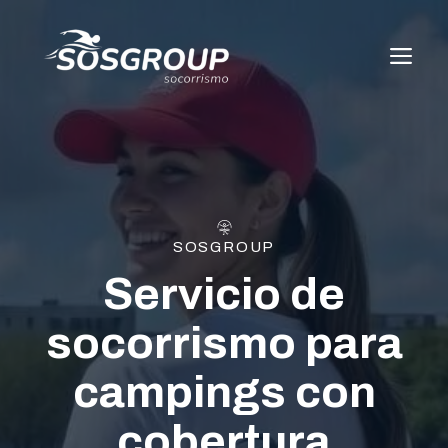
Saltar
al
ME
contenido
SOSGROUP
Servicio de
socorrismo para
campings con
cobertura