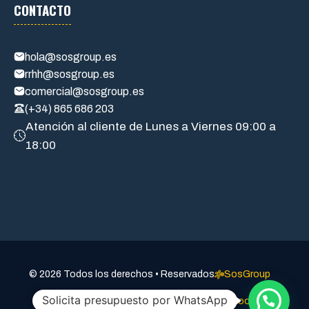
CONTACTO
hola@sosgroup.es
rrhh@sosgroup.es
comercial@sosgroup.es
(+34) 865 686 203
Atención al cliente de Lunes a Viernes 09:00 a
18:00
a
© 2026 Todos los derechos • Reservados
SosGroup
Solicita presupuesto por WhatsApp
Aviso legal
Politica de privacidad
Política de cookies