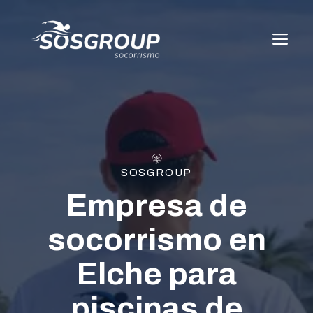
Saltar
al
ME
contenido
SOSGROUP
Empresa de
socorrismo en
Elche para
piscinas de