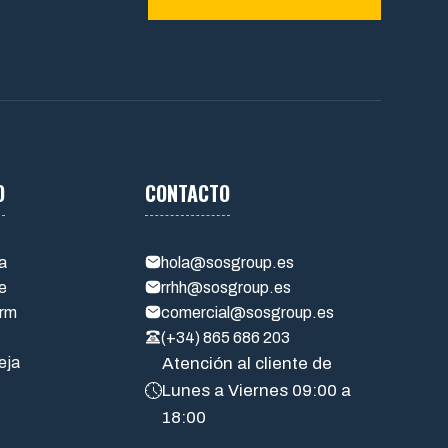
O
CONTACTO
ia
hola@sosgroup.es
te
rrhh@sosgroup.es
orm
comercial@sosgroup.es
(+34) 865 686 203
eja
Atención al cliente de
Lunes a Viernes 09:00 a
18:00