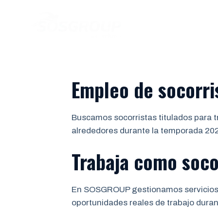
Saltar
al
INICIO
contenido
Empleo de socorris
Buscamos socorristas titulados para t
alrededores durante la temporada 20
Trabaja como socor
En SOSGROUP gestionamos servicios de
oportunidades reales de trabajo dura