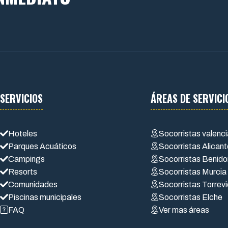
SERVICIOS
ÁREAS DE SERVICI
Hoteles
Socorristas valenc
Parques Acuáticos
Socorristas Alican
Campings
Socorristas Benid
Resorts
Socorristas Murcia
Comunidades
Socorristas Torrevi
Piscinas municipales
Socorristas Elche
FAQ
Ver mas áreas