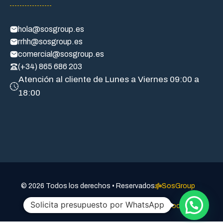
hola@sosgroup.es
rrhh@sosgroup.es
comercial@sosgroup.es
(+34) 865 686 203
Atención al cliente de Lunes a Viernes 09:00 a
18:00
a
© 2026 Todos los derechos • Reservados
SosGroup
Solicita presupuesto por WhatsApp
Aviso legal
Politica de privacidad
Política de cookies