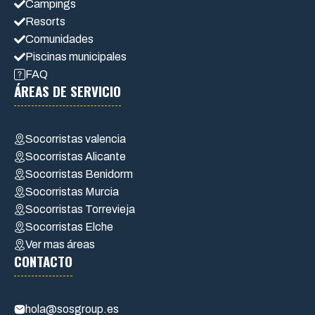
Campings
Resorts
Comunidades
Piscinas municipales
FAQ
ÁREAS DE SERVICIO
Socorristas valencia
Socorristas Alicante
Socorristas Benidorm
Socorristas Murcia
Socorristas Torrevieja
Socorristas Elche
Ver mas áreas
CONTACTO
hola@sosgroup.es