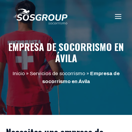
Saltar
al
ME
contenido
EMPRESA DE SOCORRISMO EN
ÁVILA
Inicio
»
Servicios de socorrismo
»
Empresa de
socorrismo en Ávila