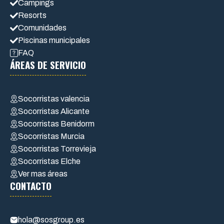
Campings
Resorts
Comunidades
Piscinas municipales
FAQ
ÁREAS DE SERVICIO
Socorristas valencia
Socorristas Alicante
Socorristas Benidorm
Socorristas Murcia
Socorristas Torrevieja
Socorristas Elche
Ver mas áreas
CONTACTO
hola@sosgroup.es