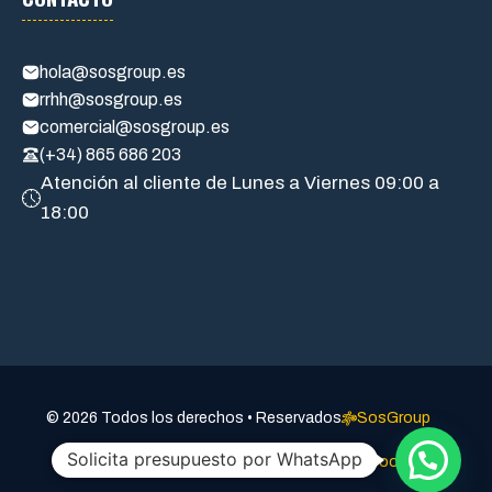
hola@sosgroup.es
rrhh@sosgroup.es
comercial@sosgroup.es
(+34) 865 686 203
Atención al cliente de Lunes a Viernes 09:00 a
18:00
a
© 2026 Todos los derechos • Reservados
SosGroup
Solicita presupuesto por WhatsApp
Aviso legal
Politica de privacidad
Política de cookies