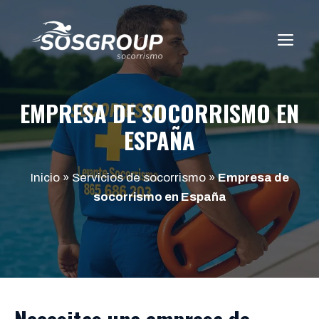
Saltar
al
ME
contenido
EMPRESA DE SOCORRISMO EN
ESPAÑA
Inicio
»
Servicios de socorrismo
»
Empresa de
socorrismo en España