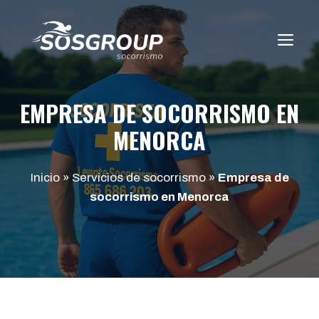
Saltar
al
ME
contenido
EMPRESA DE SOCORRISMO EN
MENORCA
Inicio
»
Servicios de socorrismo
»
Empresa de
socorrismo en Menorca