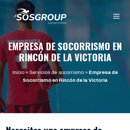
Saltar
al
ME
contenido
EMPRESA DE SOCORRISMO EN
RINCÓN DE LA VICTORIA
Inicio
»
Servicios de socorrismo
»
Empresa de
Socorrismo en Rincón de la Victoria