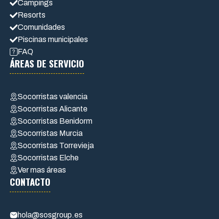
Campings
Resorts
Comunidades
Piscinas municipales
FAQ
ÁREAS DE SERVICIO
Socorristas valencia
Socorristas Alicante
Socorristas Benidorm
Socorristas Murcia
Socorristas Torrevieja
Socorristas Elche
Ver mas áreas
CONTACTO
hola@sosgroup.es