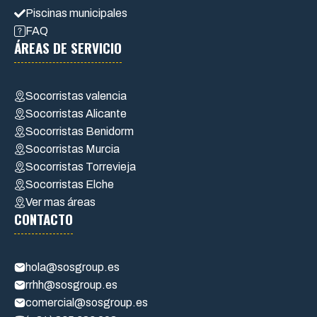
Piscinas municipales
FAQ
ÁREAS DE SERVICIO
Socorristas valencia
Socorristas Alicante
Socorristas Benidorm
Socorristas Murcia
Socorristas Torrevieja
Socorristas Elche
Ver mas áreas
CONTACTO
hola@sosgroup.es
rrhh@sosgroup.es
comercial@sosgroup.es