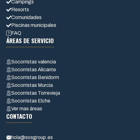
Campings
Resorts
Comunidades
Piscinas municipales
FAQ
ÁREAS DE SERVICIO
Socorristas valencia
Socorristas Alicante
Socorristas Benidorm
Socorristas Murcia
Socorristas Torrevieja
Socorristas Elche
Ver mas áreas
CONTACTO
hola@sosgroup.es