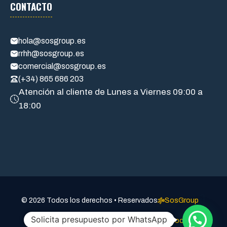
CONTACTO
hola@sosgroup.es
rrhh@sosgroup.es
comercial@sosgroup.es
(+34) 865 686 203
Atención al cliente de Lunes a Viernes 09:00 a
18:00
a
© 2026 Todos los derechos • Reservados
SosGroup
Solicita presupuesto por WhatsApp
Aviso legal
Politica de privacidad
Política de cookies