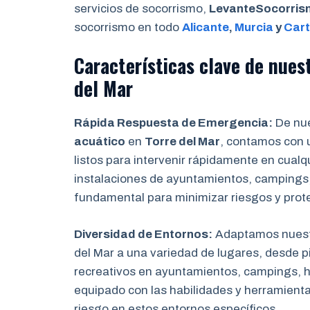
servicios de socorrismo,
LevanteSocorri
socorrismo en todo
Alicante
,
Murcia
y
Car
Características clave de nues
del Mar
Rápida Respuesta de Emergencia:
De nue
acuático
en
Torre del Mar
, contamos con 
listos para intervenir rápidamente en cual
instalaciones de ayuntamientos, campings,
fundamental para minimizar riesgos y prot
Diversidad de Entornos:
Adaptamos nuest
del Mar a una variedad de lugares, desde p
recreativos en ayuntamientos, campings, h
equipado con las habilidades y herramienta
riesgo en estos entornos específicos.