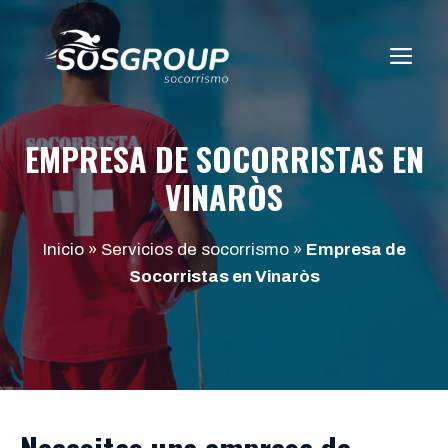
Saltar
al
ME
contenido
EMPRESA DE SOCORRISTAS EN
VINARÒS
Inicio
»
Servicios de socorrismo
»
Empresa de
Socorristas en Vinaròs