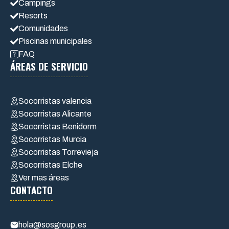
Campings
Resorts
Comunidades
Piscinas municipales
FAQ
ÁREAS DE SERVICIO
Socorristas valencia
Socorristas Alicante
Socorristas Benidorm
Socorristas Murcia
Socorristas Torrevieja
Socorristas Elche
Ver mas áreas
CONTACTO
hola@sosgroup.es