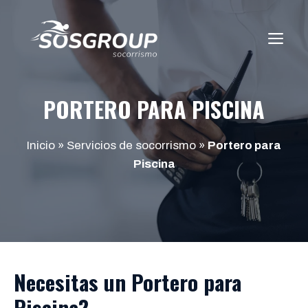
Saltar
al
ME
contenido
PORTERO PARA PISCINA
Inicio
»
Servicios de socorrismo
»
Portero para
Piscina
Necesitas un
Portero para
Piscina
?